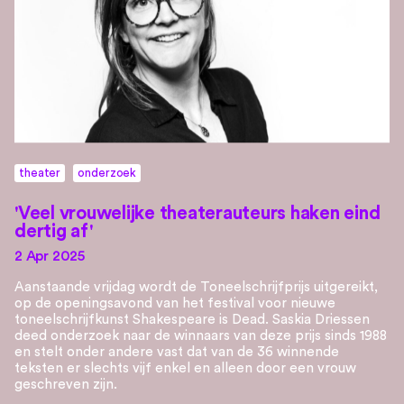
theater
onderzoek
'Veel vrouwelijke theaterauteurs haken eind
dertig af'
2 Apr 2025
Aanstaande vrijdag wordt de Toneelschrijfprijs uitgereikt,
op de openingsavond van het festival voor nieuwe
toneelschrijfkunst Shakespeare is Dead. Saskia Driessen
deed onderzoek naar de winnaars van deze prijs sinds 1988
en stelt onder andere vast dat van de 36 winnende
teksten er slechts vijf enkel en alleen door een vrouw
geschreven zijn.