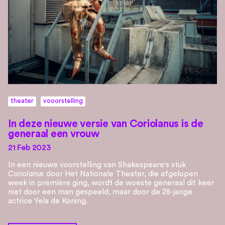
theater
vooorstelling
In deze nieuwe versie van Coriolanus is de
generaal een vrouw
21 Feb 2023
In een nieuwe voorstelling van Shakespeare's stuk
Coriolanus
door Het Nationale Theater, die afgelopen
week in première ging, wordt de woeste generaal dit keer
niet door een man gespeeld, maar door de 28-jarige
actrice Yela de Koning.