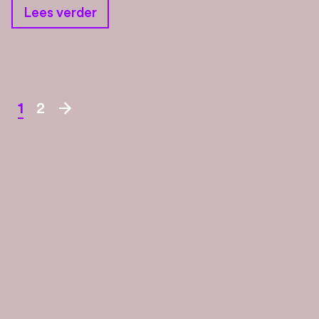
Lees verder
arrow_forward
1
2