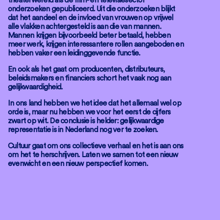
theaterwereld als de film- en televisiesector
onderzoeken gepubliceerd. Uit die onderzoeken blijkt
dat het aandeel en de invloed van vrouwen op vrijwel
alle vlakken achtergesteld is aan die van mannen.
Mannen krijgen bijvoorbeeld beter betaald, hebben
meer werk, krijgen interessantere rollen aangeboden en
hebben vaker een leidinggevende functie.
En ook als het gaat om producenten, distributeurs,
beleidsmakers en financiers schort het vaak nog aan
gelijkwaardigheid.
In ons land hebben we het idee dat het allemaal wel op
orde is, maar nu hebben we voor het eerst de cijfers
zwart op wit. De conclusie is helder: gelijkwaardige
representatie is in Nederland nog ver te zoeken.
Cultuur gaat om ons collectieve verhaal en het is aan ons
om het te herschrijven. Laten we samen tot een nieuw
evenwicht en een nieuw perspectief komen.